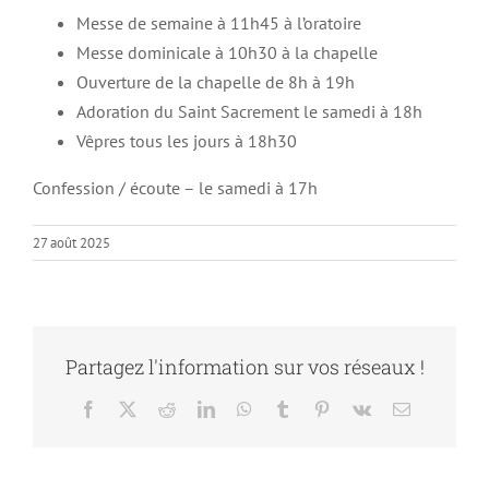
Messe de semaine à 11h45 à l’oratoire
Messe dominicale à 10h30 à la chapelle
Ouverture de la chapelle de 8h à 19h
Adoration du Saint Sacrement le samedi à 18h
Vêpres tous les jours à 18h30
Confession / écoute – le samedi à 17h
27 août 2025
Partagez l'information sur vos réseaux !
Facebook
X
Reddit
LinkedIn
WhatsApp
Tumblr
Pinterest
Vk
Email
Un Temps de
Partage et de
Conférence
Fraternité au
Sainte Rosalie