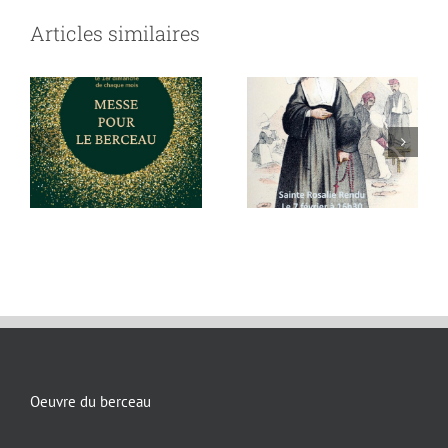
Articles similaires
Berceau de
Rendu le 7
Saint Vincent
février à 16h30
de Paul
au Berceau
personnes
Oeuvre du berceau