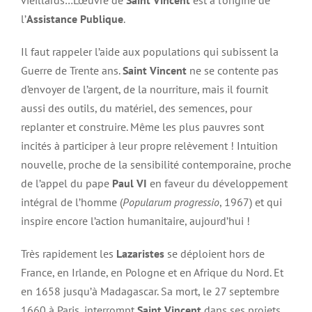
vieillards…L’œuvre de
Saint Vincent
est à l’origine de
l’
Assistance Publique
.
Il faut rappeler l’aide aux populations qui subissent la
Guerre de Trente ans.
Saint Vincent
ne se contente pas
d’envoyer de l’argent, de la nourriture, mais il fournit
aussi des outils, du matériel, des semences, pour
replanter et construire. Même les plus pauvres sont
incités à participer à leur propre relèvement ! Intuition
nouvelle, proche de la sensibilité contemporaine, proche
de l’appel du pape
Paul VI
en faveur du développement
intégral de l’homme (
Popularum progressio
, 1967) et qui
inspire encore l’action humanitaire, aujourd’hui !
Très rapidement les
Lazaristes
se déploient hors de
France, en Irlande, en Pologne et en Afrique du Nord. Et
en 1658 jusqu’à Madagascar. Sa mort, le 27 septembre
1660 à Paris, interrompt
Saint Vincent
dans ses projets,