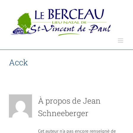
Passer
au
contenu
Acck
Accueil
Jean Schneeberger
À propos de
Jean
Schneeberger
Cet auteur n'a pas encore renseigné de