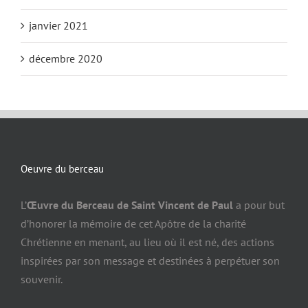
janvier 2021
décembre 2020
Oeuvre du berceau
L’
Œuvre du Berceau de Saint Vincent de Paul
a pour but
d’honorer la mémoire de cet Apôtre de la charité
Chrétienne en menant, au lieu où il est né, des actions
inspirées par son message et destinées à perpétuer son
souvenir.