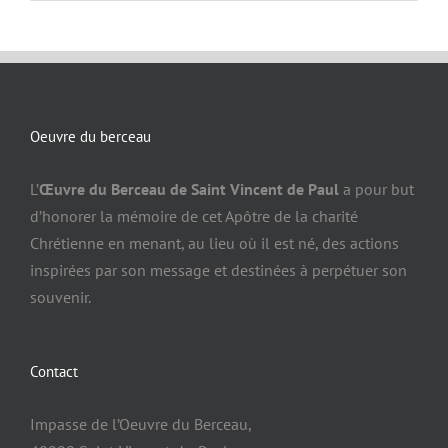
Oeuvre du berceau
L’
Œuvre du Berceau de Saint Vincent de Paul
a pour but
d’honorer la mémoire de cet Apôtre de la charité
Chrétienne en menant, au lieu où il est né, des actions
inspirées par son message et destinées à perpétuer son
souvenir.
Contact
Impasse de l’Oeuvre du Berceau,