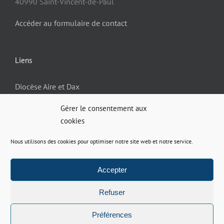
40990 Saint-Vincent-de-Paul
Accéder au formulaire de contact
Liens
Diocèse Aire et Dax
Gérer le consentement aux
cookies
Informations
Nous utilisons des cookies pour optimiser notre site web et notre service.
Politique de confidentialité
Mentions légales
Accepter
Site réalisé par
ACCK
Refuser
Préférences