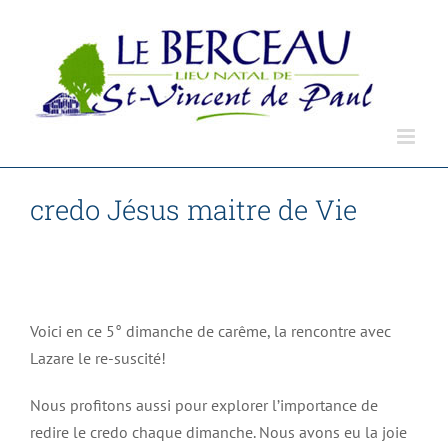
Passer
au
contenu
credo Jésus maitre de Vie
Accueil
Non classé
credo Jésus maitre de Vie
Voici en ce 5° dimanche de carême, la rencontre avec
Lazare le re-suscité!
Nous profitons aussi pour explorer l’importance de
redire le credo chaque dimanche. Nous avons eu la joie