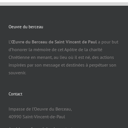
Oeuvre du berceau
L’
Œuvre du Berceau de Saint Vincent de Paul
a pour but
d’honorer la mémoire de cet Apôtre de la charité
Chrétienne en menant, au lieu où il est né, des actions
inspirées par son message et destinées à perpétuer son
souvenir.
Contact
Impasse de l’Oeuvre du Berceau,
40990 Saint-Vincent-de-Paul