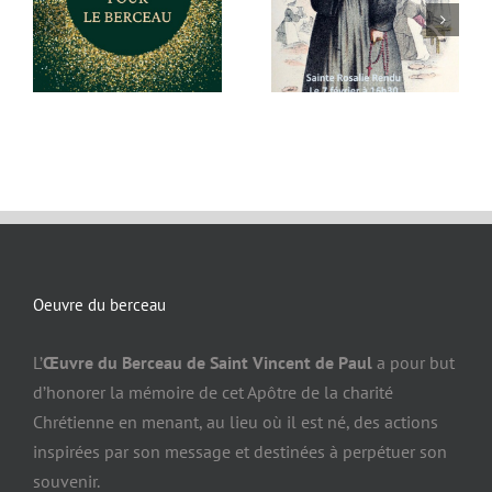
personnes
Oeuvre du berceau
L’
Œuvre du Berceau de Saint Vincent de Paul
a pour but
d’honorer la mémoire de cet Apôtre de la charité
Chrétienne en menant, au lieu où il est né, des actions
inspirées par son message et destinées à perpétuer son
souvenir.