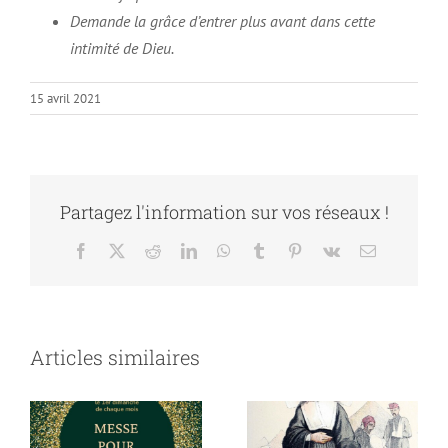
Demande la grâce d’entrer plus avant dans cette
intimité de Dieu.
15 avril 2021
Partagez l'information sur vos réseaux !
Facebook
X
Reddit
LinkedIn
WhatsApp
Tumblr
Pinterest
Vk
Email
Un Temps de
Partage et de
Conférence
Fraternité au
Sainte Rosalie
Articles similaires
Berceau de
Rendu le 7
Saint Vincent
février à 16h30
de Paul
au Berceau