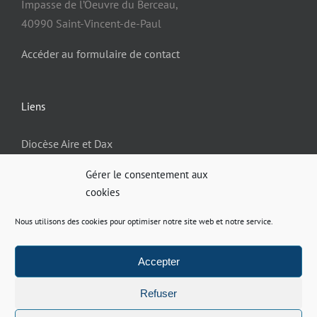
Impasse de l’Oeuvre du Berceau,
40990 Saint-Vincent-de-Paul
Accéder au formulaire de contact
Liens
Diocèse Aire et Dax
Gérer le consentement aux
cookies
Informations
Nous utilisons des cookies pour optimiser notre site web et notre service.
Politique de confidentialité
Mentions légales
Accepter
Site réalisé par
ACCK
Refuser