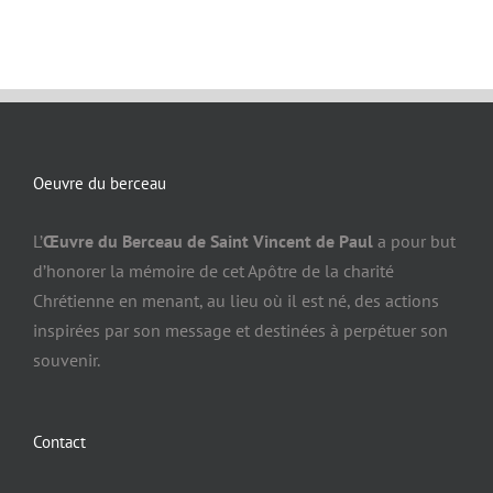
Oeuvre du berceau
L’
Œuvre du Berceau de Saint Vincent de Paul
a pour but
d’honorer la mémoire de cet Apôtre de la charité
Chrétienne en menant, au lieu où il est né, des actions
inspirées par son message et destinées à perpétuer son
souvenir.
Contact