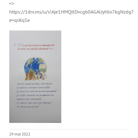
=>
https://1drv.ms/u/s!Aje1HMQtlDvcgb0AGAUyHJo7kgNzdg?
e=qsKqSe
29 mai 2022