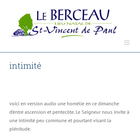
Passer
au
contenu
intimité
Accueil
Non classé
intimité
voici en version audio une homélie en ce dimanche
d’entre ascension et pentecôte. Le Seigneur nous invite à
une intimité peu commune et pourtant visant la
plénitude.