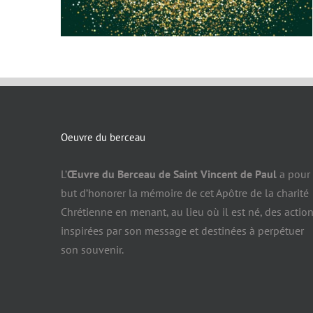
Oeuvre du berceau
L’
Œuvre du Berceau de Saint Vincent de Paul
a pour
but d’honorer la mémoire de cet Apôtre de la charité
Chrétienne en menant, au lieu où il est né, des actio
inspirées par son message et destinées à perpétuer
son souvenir.