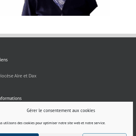
iens
iocèse Aire et Dax
nformations
Gérer le consentement aux cookies
olitique de confidentialité
entions légales
s utilisons des cookies pour optimiser notre site web et notre service.
ite réalisé par
ACCK