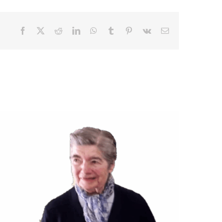
Facebook
X
Reddit
LinkedIn
WhatsApp
Tumblr
Pinterest
Vk
Email
Décès de Sœur JOIE Jeanne,
Françoise(Sœur Geneviève)