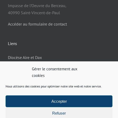
Impasse de l’Oeuvre du Berceau,
40990 Saint-Vincent-de-Paul
Accéder au formulaire de contact
Liens
Diocèse Aire et Dax
Gérer le consentement aux
cookies
Informations
Nous utilisons des cookies pour optimiser notre site web et notre service.
Politique de confidentialité
Mentions légales
Accepter
Site réalisé par
ACCK
Refuser