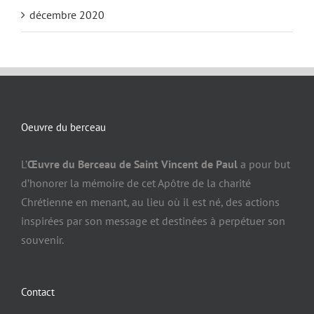
décembre 2020
Oeuvre du berceau
L’
Œuvre du Berceau de Saint Vincent de Paul
a pour but
d’honorer la mémoire de cet Apôtre de la charité
Chrétienne en menant, au lieu où il est né, des actions
inspirées par son message et destinées à perpétuer son
souvenir.
Contact