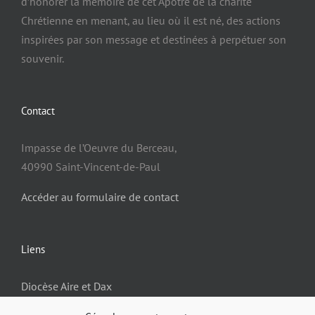
d’honorer la mémoire de cet Apôtre de la charité
Chrétienne en menant, au lieu où il est né, des actions
inspirées par son message et destinées à perpétuer son
souvenir.
Contact
Impasse de l’Oeuvre du Berceau,
40990 Saint-Vincent-de-Paul
Accéder au formulaire de contact
Liens
Diocèse Aire et Dax